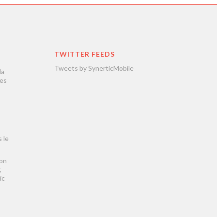
TWITTER FEEDS
Tweets by SynerticMobile
la
les
 le
son
,
ic