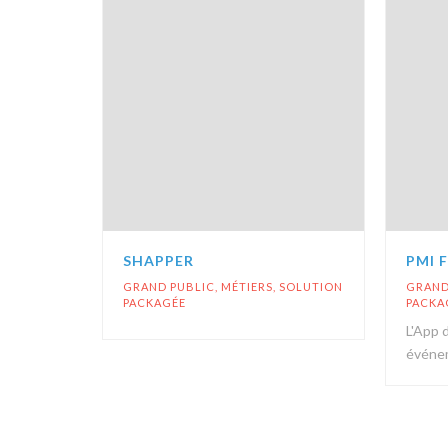
SHAPPER
PMI 
GRAND PUBLIC
,
MÉTIERS
,
SOLUTION
GRAND
PACKAGÉE
PACKA
L'App 
événe