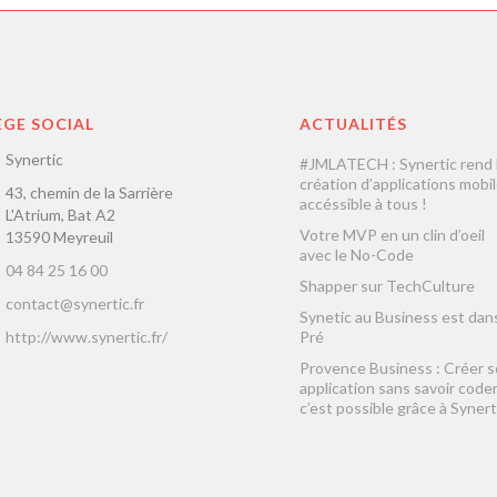
ÈGE SOCIAL
ACTUALITÉS
Synertic
#JMLATECH : Synertic rend 
création d’applications mobi
43, chemin de la Sarrière
accéssible à tous !
L'Atrium, Bat A2
Votre MVP en un clin d’oeil
13590 Meyreuil
avec le No-Code
04 84 25 16 00
Shapper sur TechCulture
contact@synertic.fr
Synetic au Business est dans
http://www.synertic.fr/
Pré
Provence Business : Créer 
application sans savoir coder
c’est possible grâce à Synert