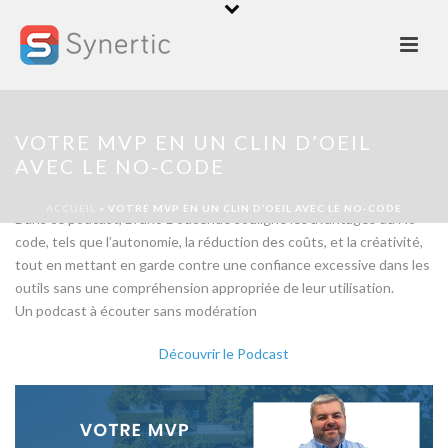
Découvrez le podcast PROMET-T de Tarik Cherkaoui avec
l’interview de Bruno Doucende Président et Fondateur de Synertic
spécialisée dans la réalisation d’applications mobiles et créateur de
VOTRE MVP EN UN CLIN D’OEIL
Shapper la plate-forme, No-code et Low-code. Shapper facilite la
AVEC LE NO-CODE
création rapide d’applications par des non-programmeurs.
ACCUEIL
»
VOTRE MVP EN UN CLIN D’OEIL AVEC LE NO-CODE
Dans ce podcast, Bruno Doucende souligne les avantages du No-
code, tels que l’autonomie, la réduction des coûts, et la créativité,
tout en mettant en garde contre une confiance excessive dans les
outils sans une compréhension appropriée de leur utilisation.
Un podcast à écouter sans modération
Découvrir le Podcast