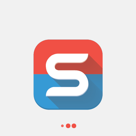
les appareils et d’accéder aux données par un simple scan.
Génération et Scan de QR Code via un back office
Planning des interventions
Reporting des interventions
Workflow d’intervention / Fiche mission / Rapport d’intervention
Signature numérique
Alerte et rappel
CAPTURES D’ÉCRAN