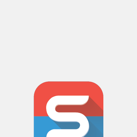
L’App PhytoScan
PhytoScan, est une application mobile (iOS, Android,windows
phone) qui a pour but de fournir des données réglementaires de
produits phytosanitaires, de permettre d’accéder à leur Fiche De
Sécurité (FDS) et d’en déterminer les mélanges possibles. Ces
données sont récupérées par lecture de codes-barres EAN 13, QR
et Datamatrix ou par recherche textuelle.
L’accès aux FDS est libre, les autres services sont soumis à une
authentification préalable. Les informations s’appuient sur les
données réglementaires Basagri, intégrant la base de données
PhytoData. L’application fournit également un service de
notification concernant les mises à jour produits et/ou
réglementaires urgentes.