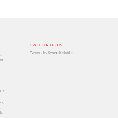
TWITTER FEEDS
Tweets by SynerticMobile
la
les
 le
son
,
ic