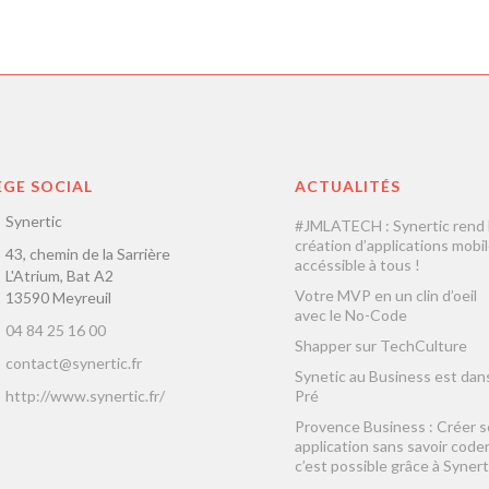
ÈGE SOCIAL
ACTUALITÉS
Synertic
#JMLATECH : Synertic rend 
création d’applications mobi
43, chemin de la Sarrière
accéssible à tous !
L'Atrium, Bat A2
Votre MVP en un clin d’oeil
13590 Meyreuil
avec le No-Code
04 84 25 16 00
Shapper sur TechCulture
contact@synertic.fr
Synetic au Business est dans
http://www.synertic.fr/
Pré
Provence Business : Créer 
application sans savoir coder
c’est possible grâce à Synert