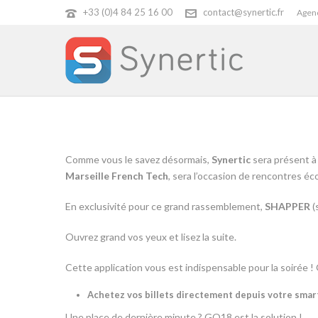
+33 (0)4 84 25 16 00
contact@synertic.fr
Agenc
Comme vous le savez désormais,
Synertic
sera présent à
Marseille French Tech
, sera l’occasion de rencontres é
En exclusivité pour ce grand rassemblement,
SHAPPER
(
Ouvrez grand vos yeux et lisez la suite.
Cette application vous est indispensable pour la soirée ! 
Achetez vos billets directement depuis votre sma
Une place de dernière minute ? GO18 est la solution !