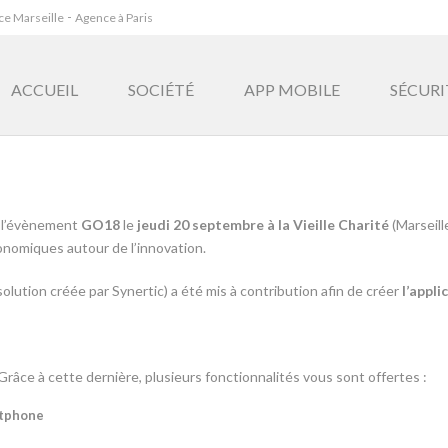
-
e Marseille
Agence à Paris
ACCUEIL
SOCIÉTÉ
APP MOBILE
SÉCURI
 l’évènement
GO18
le
jeudi 20 septembre à la Vieille Charité
(Marseill
conomiques autour de l’innovation.
solution créée par Synertic) a été mis à contribution afin de créer
l’appl
Grâce à cette dernière, plusieurs fonctionnalités vous sont offertes :
rtphone