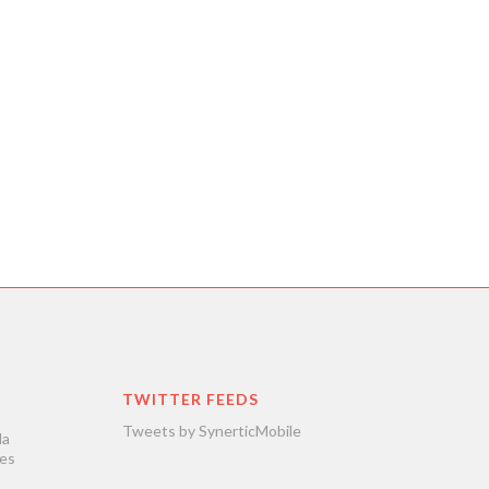
TWITTER FEEDS
Tweets by SynerticMobile
la
les