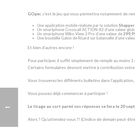
GOpe
r, c’est le jeu qui vous permettra notamment de re
Une application mobile réalisée par la solution
Shappe
Un smartphone Crosscall ACTION-X3 d’une valeur glob
Un smartphone Wiko View 2 Pro d’une valeur de
299,9
Une bouteille Galon de Ricard sur balancelle d’une vale
Et bien d’autres encore !
Pour participer, il suffit simplement de remplir au moi
Certains formulaires devront mettre à contribution votre 
Vous trouverez les différents bulletins dans l’applicati
Vous pouvez déjà commencer à participer !
Le tirage au sort parmi vos réponses se fera le 20 sep
Alors ? Qu’attendez-vous ?! (L’indice de demain peut-être