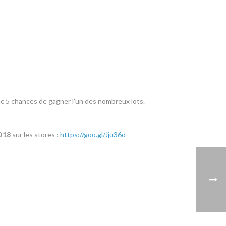
C’est donc 5 chances de gagner l’un des nombreux lots.
GO18
sur les stores :
https://goo.gl/Jju36o