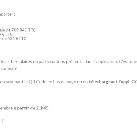
mporter :
r
ale de
709,84€ TTC
9 €TTC
ur de
181 €TTC
ns 1 des 5 formulaires de participations présents dans l’application. 
curiosité !
on, en scannant le QR Code en bas de page ou en
téléchargeant l’appli 
tembre à partir de 21h45.
 ?)