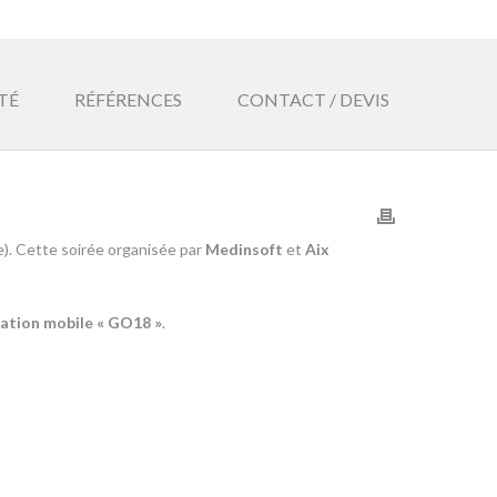
TÉ
RÉFÉRENCES
CONTACT / DEVIS
e). Cette soirée organisée par
Medinsoft
et
Aix
ication mobile « GO18 »
.