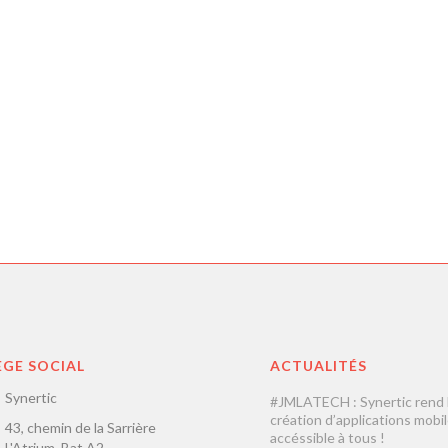
ÈGE SOCIAL
ACTUALITÉS
Synertic
#JMLATECH : Synertic rend 
création d’applications mobi
43, chemin de la Sarrière
accéssible à tous !
L'Atrium, Bat A2