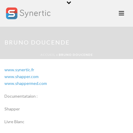
Bruno Doucende
Président, Fondateur de Synertic
bdoucende@synertic.fr
Tel : +33 4 84 25 16 03
BRUNO DOUCENDE
Mobile : +33 6 79 11 76 19
ACCUEIL
»
BRUNO DOUCENDE
Sites web :
www.synertic.fr
www.shapper.com
www.shappermed.com
Documentataion :
Shapper
Livre Blanc